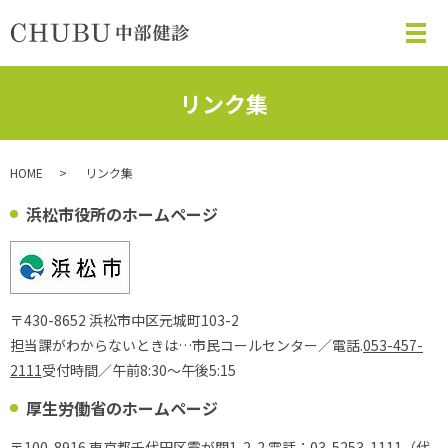
メ
リンク集
HOME
リンク集
浜松市役所のホームページ
〒430-8652 浜松市中区元城町103-2
担当課がわからないときは…市民コールセンター／電話.
053-457-
2111
受付時間／午前8:30～午後5:15
厚生労働省のホームページ
〒100-8916 東京都千代田区霞が関1-2-2 電話：
03-5253-1111
（代