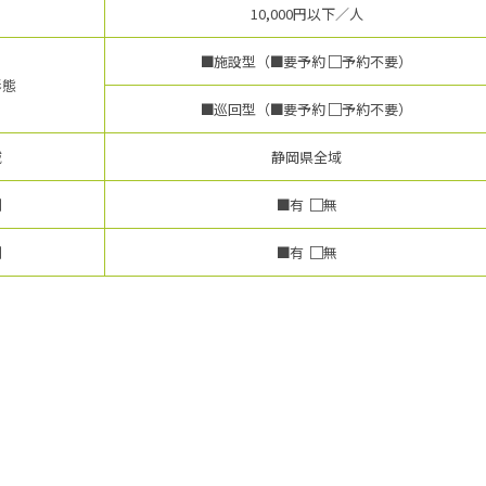
10,000円以下／人
施設型（
要予約
予約不要）
形態
巡回型（
要予約
予約不要）
域
静岡県全域
制
有
無
制
有
無