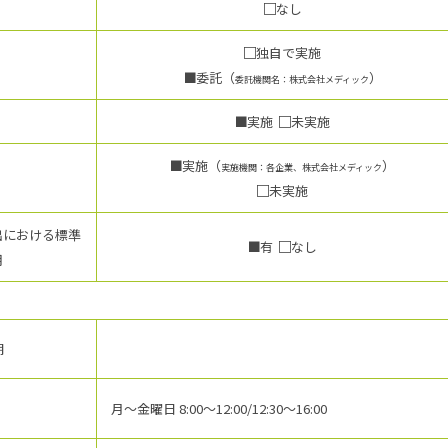
なし
独自で実施
委託（
）
委託機関名：株式会社メディック
実施
未実施
実施（
）
実施機関：各企業、株式会社メディック
未実施
出における標準
有
なし
用
期
月～金曜日 8:00～12:00/12:30～16:00