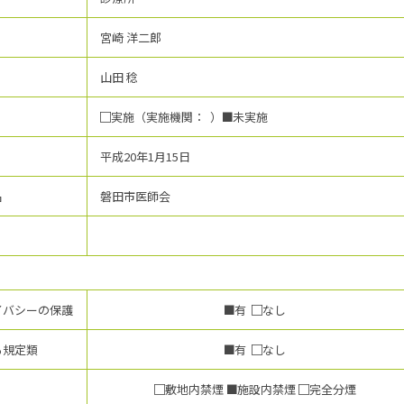
宮崎 洋二郎
山田 稔
実施（実施機関： ）
未実施
平成20年1月15日
名
磐田市医師会
イバシーの保護
有
なし
る規定類
有
なし
敷地内禁煙
施設内禁煙
完全分煙